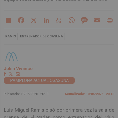
Share
Facebook
X
LinkedIn
Meneame
WhatsApp
Message
Email
Pr
RAMIS
ENTRENADOR DE OSASUNA
Jokin Vivanco
PAMPLONA ACTUAL OSASUNA
Publicado: 10/06/2026 ·
20:13
Actualizado: 10/06/2026 · 20:13
Luis Miguel Ramis pisó por primera vez la sala de
prensa de El Sadar como entrenador del Club