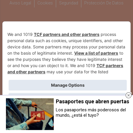
Aviso Legal
Cookies
Seguridad
Protección De Datos
WEBS DEL GRUPO COMUNIKAZE
Pasaportes que abren puertas
Los pasaportes más poderosos del
mundo, ¿está el tuyo?
Castillo de Gorraiz compite con
Xabier Tejero se corona campeón
orgullo, pero el líder Coto Córdoba
de Europa de Taekwondo en
impone su solidez (69-80)
Sarajevo