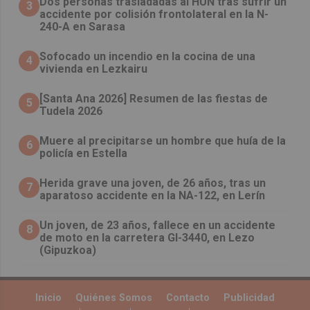
​Dos personas trasladadas al HUN tras sufrir un
3
accidente por colisión frontolateral en la N-
240-A en Sarasa
Sofocado un incendio en la cocina de una
4
vivienda en Lezkairu
[Santa Ana 2026] Resumen de las fiestas de
5
Tudela 2026
Muere al precipitarse un hombre que huía de la
6
policía en Estella
Herida grave una joven, de 26 años, tras un
7
aparatoso accidente en la NA-122, en Lerín
Un joven, de 23 años, fallece en un accidente
8
de moto en la carretera GI-3440, en Lezo
(Gipuzkoa)
Inicio
Quiénes Somos
Contacto
Publicidad