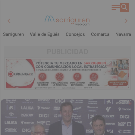
chevron_left
chevron_right
Sarriguren
Valle de Egüés
Concejos
Comarca
Navarra
PUBLICIDAD