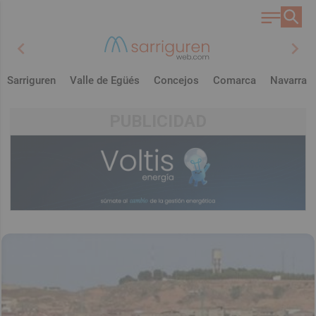
chevron_left
chevron_right
Sarriguren
Valle de Egüés
Concejos
Comarca
Navarra
PUBLICIDAD