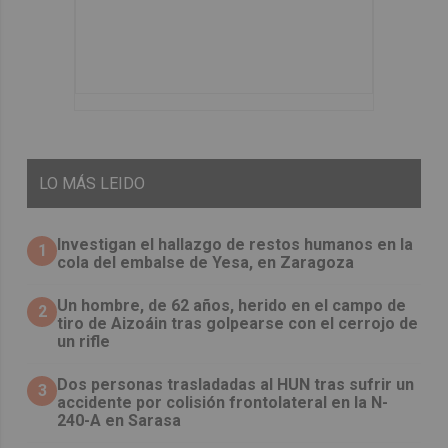
LO
MÁS LEIDO
Investigan el hallazgo de restos humanos en la
1
cola del embalse de Yesa, en Zaragoza
Un hombre, de 62 años, herido en el campo de
2
tiro de Aizoáin tras golpearse con el cerrojo de
un rifle
​Dos personas trasladadas al HUN tras sufrir un
3
accidente por colisión frontolateral en la N-
240-A en Sarasa