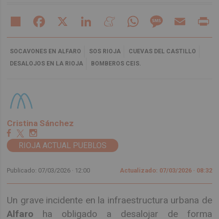
Share
Facebook
X
LinkedIn
Meneame
WhatsApp
Message
Email
Pr
SOCAVONES EN ALFARO
SOS RIOJA
CUEVAS DEL CASTILLO
DESALOJOS EN LA RIOJA
BOMBEROS CEIS.
Cristina Sánchez
RIOJA ACTUAL PUEBLOS
Publicado: 07/03/2026 ·
12:00
Actualizado: 07/03/2026 · 08:32
Un grave incidente en la infraestructura urbana de
Alfaro
ha obligado a desalojar de forma