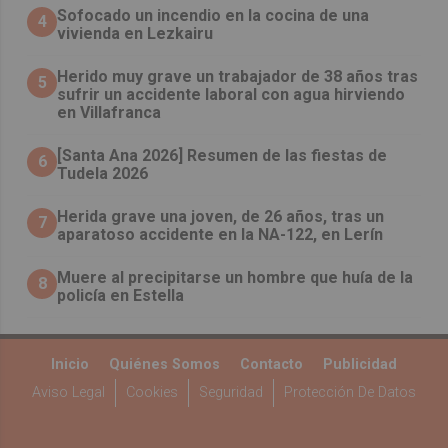
Sofocado un incendio en la cocina de una
4
vivienda en Lezkairu
Herido muy grave un trabajador de 38 años tras
5
sufrir un accidente laboral con agua hirviendo
en Villafranca
[Santa Ana 2026] Resumen de las fiestas de
6
Tudela 2026
Herida grave una joven, de 26 años, tras un
7
aparatoso accidente en la NA-122, en Lerín
Muere al precipitarse un hombre que huía de la
8
policía en Estella
Inicio
Quiénes Somos
Contacto
Publicidad
Aviso Legal
Cookies
Seguridad
Protección De Datos