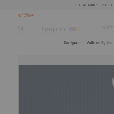
DESTACADOS:
BARBA
chevron_left
Sarriguren
Valle de Egüés