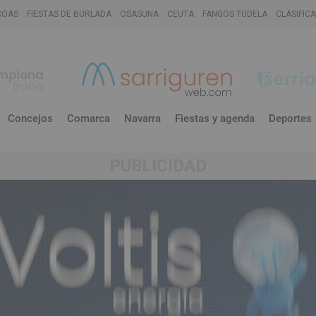
COAS
FIESTAS DE BURLADA
OSASUNA
CEUTA
FANGOS TUDELA
CLASIFIC
Concejos
Comarca
Navarra
Fiestas y agenda
Deportes
PUBLICIDAD