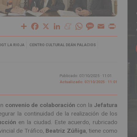
Share
Facebook
X
LinkedIn
Meneame
WhatsApp
Message
Email
Print
DGT LA RIOJA
CENTRO CULTURAL DEÁN PALACIOS
Publicado: 07/10/2025 ·
11:01
Actualizado: 07/10/2025 · 11:01
un
convenio de colaboración
con la
Jefatura
gurar la continuidad de la realización de los
ucción
en la ciudad. Este acuerdo, rubricado
vincial de Tráfico,
Beatriz Zúñiga
, tiene como