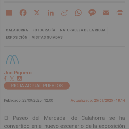
Share
Facebook
X
LinkedIn
Meneame
WhatsApp
Message
Email
Pr
CALAHORRA
FOTOGRAFÍA
NATURALEZA DE LA RIOJA
EXPOSICIÓN
VISITAS GUIADAS
Jon Piquero
RIOJA ACTUAL PUEBLOS
Publicado: 23/09/2025 ·
12:00
Actualizado: 25/09/2025 · 18:14
El Paseo del Mercadal de Calahorra se ha
convertido en el nuevo escenario de la exposición