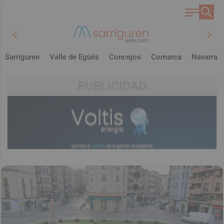
chevron_left
chevron_right
Sarriguren
Valle de Egüés
Concejos
Comarca
Navarra
PUBLICIDAD