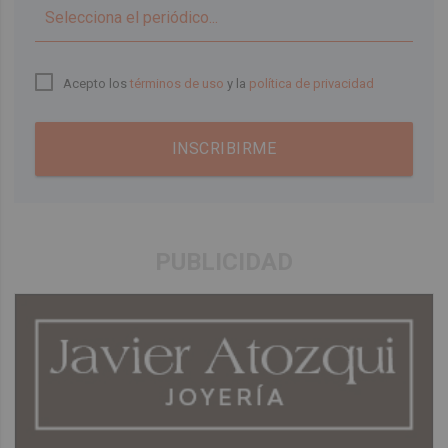
▼
Acepto los
términos de uso
y la
política de privacidad
INSCRIBIRME
PUBLICIDAD