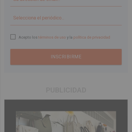
▼
Acepto los
términos de uso
y la
política de privacidad
INSCRIBIRME
PUBLICIDAD