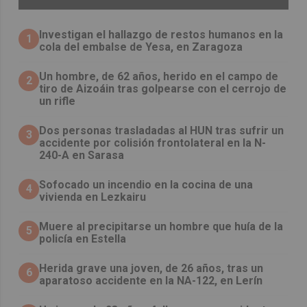
Investigan el hallazgo de restos humanos en la
1
cola del embalse de Yesa, en Zaragoza
Un hombre, de 62 años, herido en el campo de
2
tiro de Aizoáin tras golpearse con el cerrojo de
un rifle
​Dos personas trasladadas al HUN tras sufrir un
3
accidente por colisión frontolateral en la N-
240-A en Sarasa
Sofocado un incendio en la cocina de una
4
vivienda en Lezkairu
Muere al precipitarse un hombre que huía de la
5
policía en Estella
Herida grave una joven, de 26 años, tras un
6
aparatoso accidente en la NA-122, en Lerín