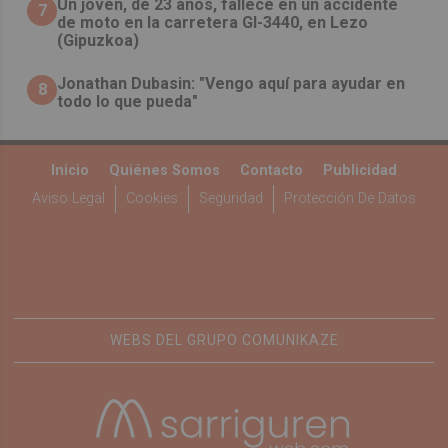
Un joven, de 23 años, fallece en un accidente
7
de moto en la carretera GI-3440, en Lezo
(Gipuzkoa)
Jonathan Dubasin: "Vengo aquí para ayudar en
8
todo lo que pueda"
Inicio
Quiénes Somos
Contacto
Publicidad
Aviso Legal
Cookies
Seguridad
Protección De Datos
WEBS DEL GRUPO COMUNIKAZE