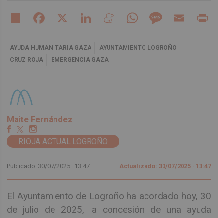
Share
Facebook
X
LinkedIn
Meneame
WhatsApp
Message
Email
Pr
AYUDA HUMANITARIA GAZA
AYUNTAMIENTO LOGROÑO
CRUZ ROJA
EMERGENCIA GAZA
Maite Fernández
RIOJA ACTUAL LOGROÑO
Publicado: 30/07/2025 ·
13:47
Actualizado: 30/07/2025 · 13:47
El Ayuntamiento de Logroño ha acordado hoy, 30
de julio de 2025, la concesión de una ayuda