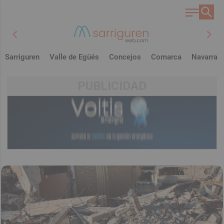
chevron_left
chevron_right
Sarriguren
Valle de Egüés
Concejos
Comarca
Navarra
PUBLICIDAD