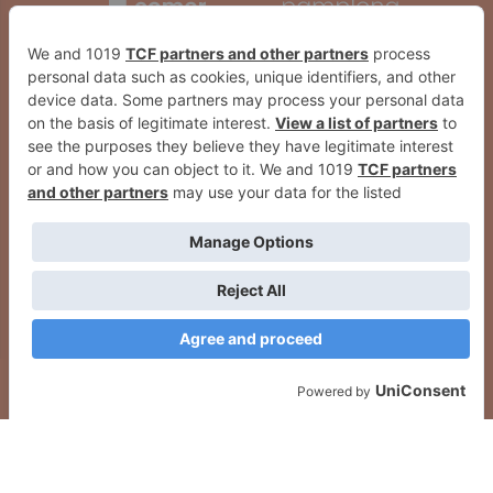
El berriozartarra Eneko Aguilar se
La mejor herramienta de RRHH:
incorpora al Bilbao Athletic
ERP para gestión del tiempo y
portal del empleado