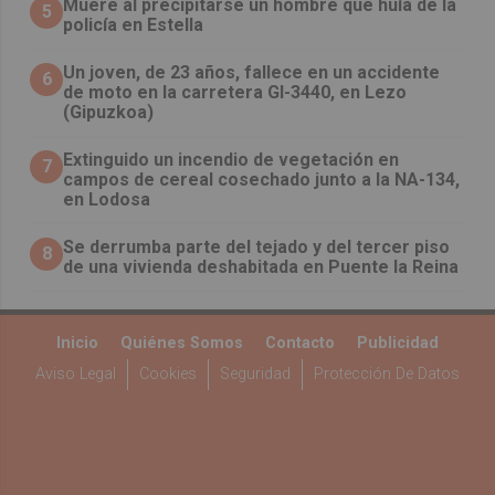
Muere al precipitarse un hombre que huía de la
5
policía en Estella
Un joven, de 23 años, fallece en un accidente
6
de moto en la carretera GI-3440, en Lezo
(Gipuzkoa)
Extinguido un incendio de vegetación en
7
campos de cereal cosechado junto a la NA-134,
en Lodosa
Se derrumba parte del tejado y del tercer piso
8
de una vivienda deshabitada en Puente la Reina
Inicio
Quiénes Somos
Contacto
Publicidad
Aviso Legal
Cookies
Seguridad
Protección De Datos