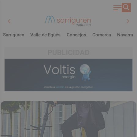
chevron_left
chevron_right
Sarriguren
Valle de Egüés
Concejos
Comarca
Navarra
PUBLICIDAD