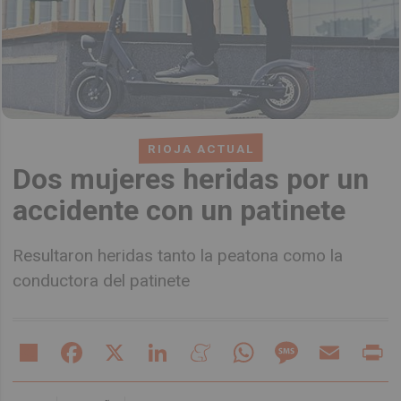
RIOJA ACTUAL
Dos mujeres heridas por un
accidente con un patinete
Resultaron heridas tanto la peatona como la
conductora del patinete
Share
Facebook
X
LinkedIn
Meneame
WhatsApp
Message
Email
Pr