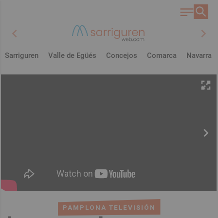
chevron_left
chevron_right
Sarriguren
Valle de Egüés
Concejos
Comarca
Navarra
PAMPLONA TELEVISIÓN