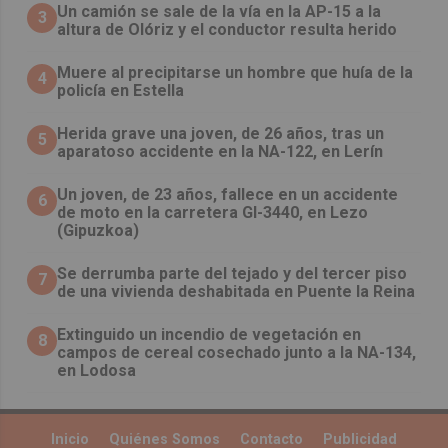
Un camión se sale de la vía en la AP-15 a la
3
altura de Olóriz y el conductor resulta herido
Muere al precipitarse un hombre que huía de la
4
policía en Estella
Herida grave una joven, de 26 años, tras un
5
aparatoso accidente en la NA-122, en Lerín
Un joven, de 23 años, fallece en un accidente
6
de moto en la carretera GI-3440, en Lezo
(Gipuzkoa)
Se derrumba parte del tejado y del tercer piso
7
de una vivienda deshabitada en Puente la Reina
Extinguido un incendio de vegetación en
8
campos de cereal cosechado junto a la NA-134,
en Lodosa
Inicio
Quiénes Somos
Contacto
Publicidad