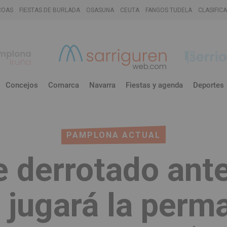
COAS
FIESTAS DE BURLADA
OSASUNA
CEUTA
FANGOS TUDELA
CLASIFIC
Concejos
Comarca
Navarra
Fiestas y agenda
Deportes
PAMPLONA ACTUAL
 derrotado ante
 jugará la perm