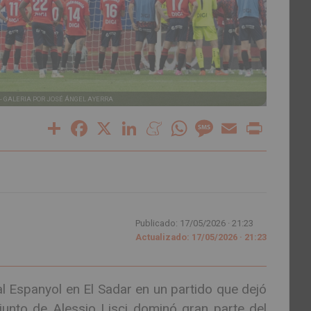
-
GALERIA POR JOSÉ ÁNGEL AYERRA
Share
Facebook
X
LinkedIn
Meneame
WhatsApp
Message
Email
Print
Publicado: 17/05/2026 ·
21:23
Actualizado: 17/05/2026 · 21:23
 Espanyol en El Sadar en un partido que dejó
nto de Alessio Lisci dominó gran parte del