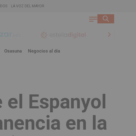
ADOS
LA VOZ DEL MAYOR
chevron_right
Osasuna
Negocios al día
 el Espanyol
anencia en la