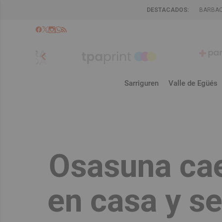
DESTACADOS:
BARBA
chevron_left
Sarriguren
Valle de Egüés
Osasuna cae
en casa y se