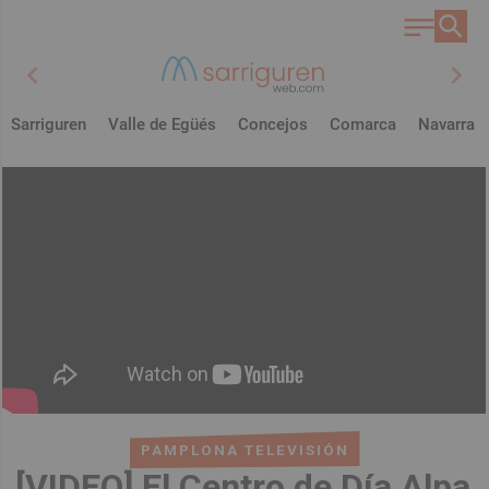
chevron_left
chevron_right
Sarriguren
Valle de Egüés
Concejos
Comarca
Navarra
PAMPLONA TELEVISIÓN
[VIDEO] El Centro de Día Alpa