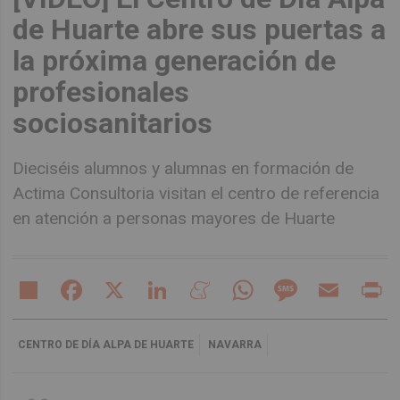
de Huarte abre sus puertas a
la próxima generación de
profesionales
sociosanitarios
Dieciséis alumnos y alumnas en formación de
Actima Consultoria visitan el centro de referencia
en atención a personas mayores de Huarte
Share
Facebook
X
LinkedIn
Meneame
WhatsApp
Message
Email
Pr
CENTRO DE DÍA ALPA DE HUARTE
NAVARRA