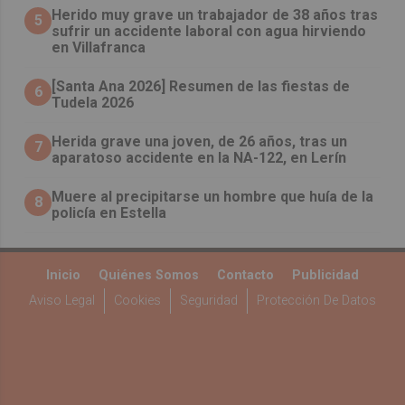
Herido muy grave un trabajador de 38 años tras
5
sufrir un accidente laboral con agua hirviendo
en Villafranca
[Santa Ana 2026] Resumen de las fiestas de
6
Tudela 2026
Herida grave una joven, de 26 años, tras un
7
aparatoso accidente en la NA-122, en Lerín
Muere al precipitarse un hombre que huía de la
8
policía en Estella
Inicio
Quiénes Somos
Contacto
Publicidad
Aviso Legal
Cookies
Seguridad
Protección De Datos