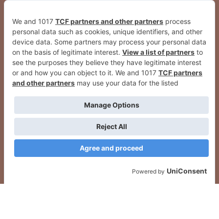
[VIDEO] 40 farmacias de
[VIDEO] Fiesta del euskera de la
Pamplona se suman al sistema
Zona Media de Navarra en Tafalla
de alerta silenciosa de Policía
Municipal para emergencias