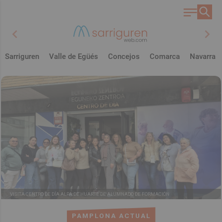
chevron_left
chevron_right
Sarriguren
Valle de Egüés
Concejos
Comarca
Navarra
VISITA CENTRO DE DÍA ALPA DE HUARTE DE ALUMNADO DE FORMACIÓN
PAMPLONA ACTUAL