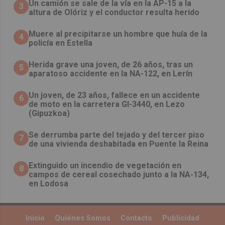
Un camión se sale de la vía en la AP-15 a la
3
altura de Olóriz y el conductor resulta herido
Muere al precipitarse un hombre que huía de la
4
policía en Estella
Herida grave una joven, de 26 años, tras un
5
aparatoso accidente en la NA-122, en Lerín
Un joven, de 23 años, fallece en un accidente
6
de moto en la carretera GI-3440, en Lezo
(Gipuzkoa)
Se derrumba parte del tejado y del tercer piso
7
de una vivienda deshabitada en Puente la Reina
Extinguido un incendio de vegetación en
8
campos de cereal cosechado junto a la NA-134,
en Lodosa
Inicio
Quiénes Somos
Contacto
Publicidad