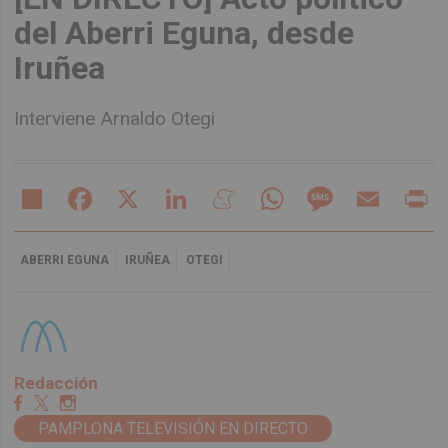
del Aberri Eguna, desde
Iruñea
Interviene Arnaldo Otegi
Share
Facebook
X
LinkedIn
Meneame
WhatsApp
Message
Email
Pr
ABERRI EGUNA
IRUÑEA
OTEGI
Redacción
PAMPLONA TELEVISIÓN EN DIRECTO