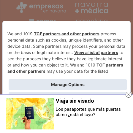
Viaja sin visado
Los pasaportes que más puertas
abren ¿está el tuyo?
[EN DIRECTO] Procesión del
[VIDEO] El emotivo vídeo con el
Santo Entierro de Pamplona 2026
que Osasuna ha anunciado la
renovación del canterano Iker
Muñoz