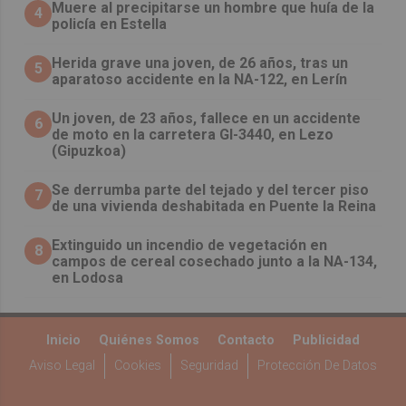
Muere al precipitarse un hombre que huía de la
4
policía en Estella
Herida grave una joven, de 26 años, tras un
5
aparatoso accidente en la NA-122, en Lerín
Un joven, de 23 años, fallece en un accidente
6
de moto en la carretera GI-3440, en Lezo
(Gipuzkoa)
Se derrumba parte del tejado y del tercer piso
7
de una vivienda deshabitada en Puente la Reina
Extinguido un incendio de vegetación en
8
campos de cereal cosechado junto a la NA-134,
en Lodosa
Inicio
Quiénes Somos
Contacto
Publicidad
Aviso Legal
Cookies
Seguridad
Protección De Datos