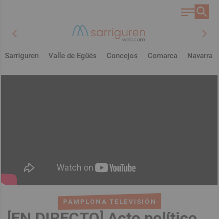
chevron_left
chevron_right
Sarriguren
Valle de Egüés
Concejos
Comarca
Navarra
PAMPLONA TELEVISIÓN
[EN DIRECTO] Acto político