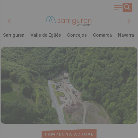
chevron_left
chevron_right
Sarriguren
Valle de Egüés
Concejos
Comarca
Navarra
PAMPLONA ACTUAL