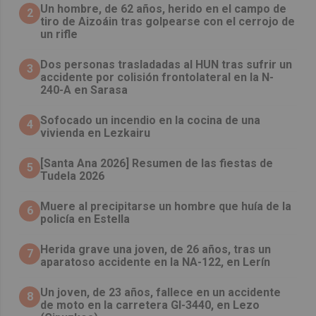
Un hombre, de 62 años, herido en el campo de
2
tiro de Aizoáin tras golpearse con el cerrojo de
un rifle
​Dos personas trasladadas al HUN tras sufrir un
3
accidente por colisión frontolateral en la N-
240-A en Sarasa
Sofocado un incendio en la cocina de una
4
vivienda en Lezkairu
[Santa Ana 2026] Resumen de las fiestas de
5
Tudela 2026
Muere al precipitarse un hombre que huía de la
6
policía en Estella
Herida grave una joven, de 26 años, tras un
7
aparatoso accidente en la NA-122, en Lerín
Un joven, de 23 años, fallece en un accidente
8
de moto en la carretera GI-3440, en Lezo