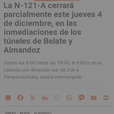
La N-121-A cerrará
parcialmente este jueves 4
de diciembre, en las
inmediaciones de los
túneles de Belate y
Almandoz
Desde las 8:00 hasta las 18:00, el tráfico en la
calzada con dirección sur, de Irún a
Pamplona/Iruña, estará interrumpido
Share
Facebook
X
LinkedIn
Meneame
WhatsApp
Message
Email
Pr
OBRAS
BEATA
ALMANDOZ