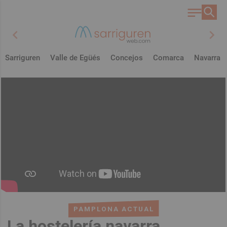
chevron_left
chevron_right
Sarriguren
Valle de Egüés
Concejos
Comarca
Navarra
PAMPLONA ACTUAL
La hostelería navarra