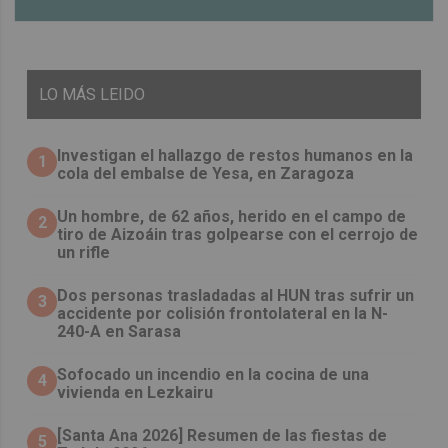
LO
MÁS LEIDO
Investigan el hallazgo de restos humanos en la
1
cola del embalse de Yesa, en Zaragoza
Un hombre, de 62 años, herido en el campo de
2
tiro de Aizoáin tras golpearse con el cerrojo de
un rifle
​Dos personas trasladadas al HUN tras sufrir un
3
accidente por colisión frontolateral en la N-
240-A en Sarasa
Sofocado un incendio en la cocina de una
4
vivienda en Lezkairu
[Santa Ana 2026] Resumen de las fiestas de
5