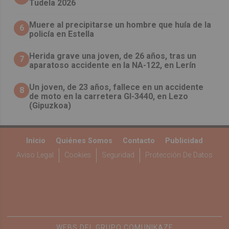
Tudela 2026
Muere al precipitarse un hombre que huía de la
6
policía en Estella
Herida grave una joven, de 26 años, tras un
7
aparatoso accidente en la NA-122, en Lerín
Un joven, de 23 años, fallece en un accidente
8
de moto en la carretera GI-3440, en Lezo
(Gipuzkoa)
Inicio
Quiénes Somos
Contacto
Publicidad
Aviso Legal
Cookies
Seguridad
Protección De Datos
WEBS DEL GRUPO COMUNIKAZE