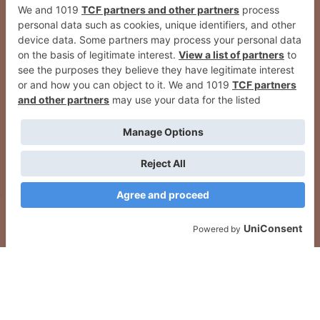
Éxito en la apertura de la primera
Centro Médico Lezkairu apuesta
tienda MGI en la Comarca de
por la estética avanzada para
Pamplona, en Mutilva Baja
potenciar la belleza natural en
Pamplona
2026
© Grupo Comunikaze
Desarrollado por:
OA Cloud