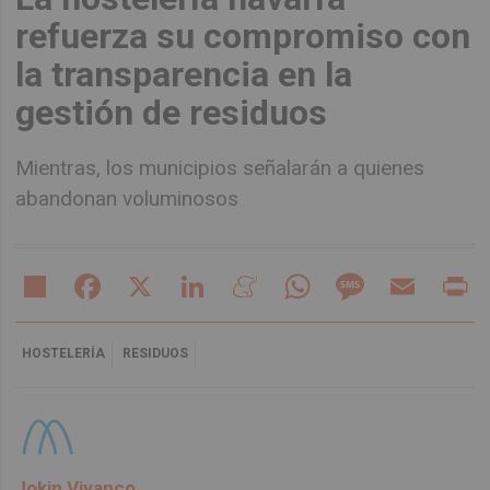
refuerza su compromiso con
la transparencia en la
gestión de residuos
Mientras, los municipios señalarán a quienes
abandonan voluminosos
Share
Facebook
X
LinkedIn
Meneame
WhatsApp
Message
Email
Pr
HOSTELERÍA
RESIDUOS
Jokin Vivanco