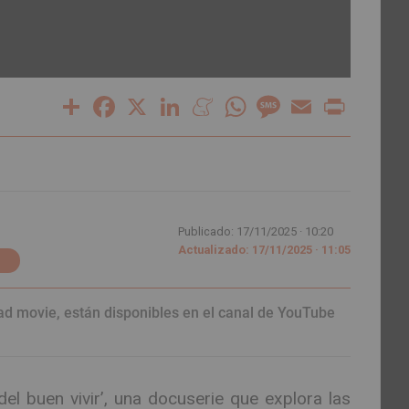
Share
Facebook
X
LinkedIn
Meneame
WhatsApp
Message
Email
Print
Publicado: 17/11/2025 ·
10:20
Actualizado: 17/11/2025 · 11:05
oad movie, están disponibles en el canal de YouTube
l buen vivir’, una docuserie que explora las