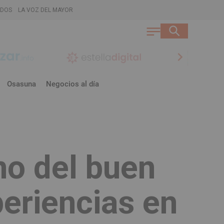
ADOS
LA VOZ DEL MAYOR
chevron_right
Osasuna
Negocios al día
no del buen
periencias en