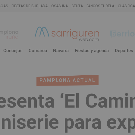
COAS
FIESTAS DE BURLADA
OSASUNA
CEUTA
FANGOS TUDELA
CLASIFIC
Concejos
Comarca
Navarra
Fiestas y agenda
Deportes
PAMPLONA ACTUAL
esenta ‘El Cami
miniserie para ex