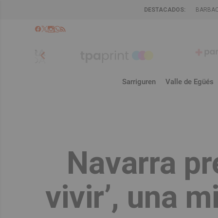
DESTACADOS:
BARBA
chevron_left
Sarriguren
Valle de Egüés
Navarra pr
vivir’, una 