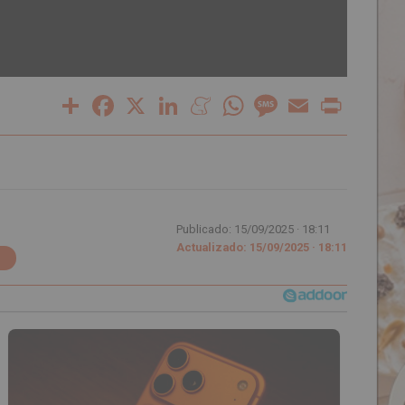
Share
Facebook
X
LinkedIn
Meneame
WhatsApp
Message
Email
Print
Publicado: 15/09/2025 ·
18:11
Actualizado: 15/09/2025 · 18:11