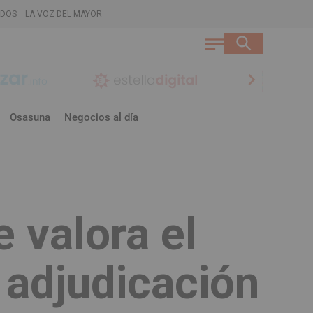
ADOS
LA VOZ DEL MAYOR
chevron_right
Osasuna
Negocios al día
e valora el
 adjudicación