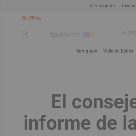
DESTACADOS:
BARBA
chevron_left
Sarriguren
Valle de Egüés
El conseje
informe de l