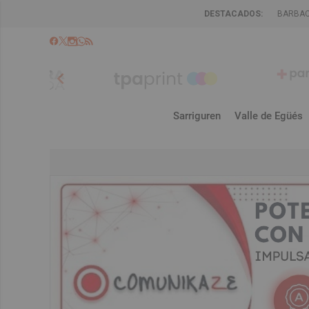
DESTACADOS:
BARBA
chevron_left
Sarriguren
Valle de Egüés