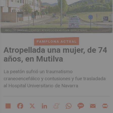
PASEO DE SANTXIKI, LUGAR DEL ATROPELLO EN MUTILVA -
GOOGLE MAPS
PAMPLONA ACTUAL
Atropellada una mujer, de 74
años, en Mutilva
La peatón sufrió un traumatismo
craneoencefálico y contusiones y fue trasladada
al Hospital Universitario de Navarra
Share
Facebook
X
LinkedIn
Meneame
WhatsApp
Message
Email
Pr