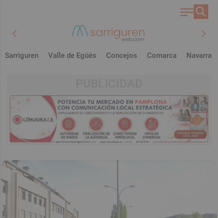
chevron_left
chevron_right
Sarriguren
Valle de Egüés
Concejos
Comarca
Navarra
PUBLICIDAD