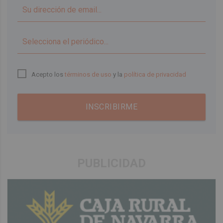
▼
Acepto los
términos de uso
y la
política de privacidad
INSCRIBIRME
PUBLICIDAD