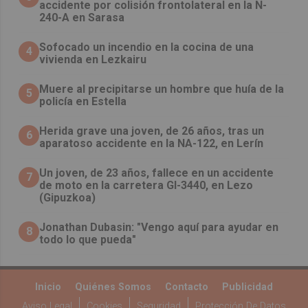
accidente por colisión frontolateral en la N-
240-A en Sarasa
Sofocado un incendio en la cocina de una
4
vivienda en Lezkairu
Muere al precipitarse un hombre que huía de la
5
policía en Estella
Herida grave una joven, de 26 años, tras un
6
aparatoso accidente en la NA-122, en Lerín
Un joven, de 23 años, fallece en un accidente
7
de moto en la carretera GI-3440, en Lezo
(Gipuzkoa)
Jonathan Dubasin: "Vengo aquí para ayudar en
8
todo lo que pueda"
Inicio
Quiénes Somos
Contacto
Publicidad
Aviso Legal
Cookies
Seguridad
Protección De Datos