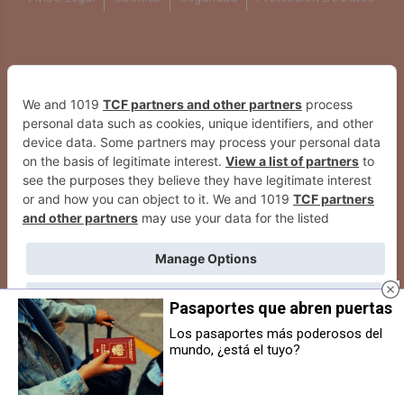
WEBS DEL GRUPO COMUNIKAZE
Pasaportes que abren puertas
Los pasaportes más poderosos del
mundo, ¿está el tuyo?
XII Fiesta del Deporte de Villava:
Villava abre el concurso para
cinco días de actividades
elegir el cartel de sus fiestas de
deportivas abiertas a todo el
2026 con un premio de 900 euros
vecindario