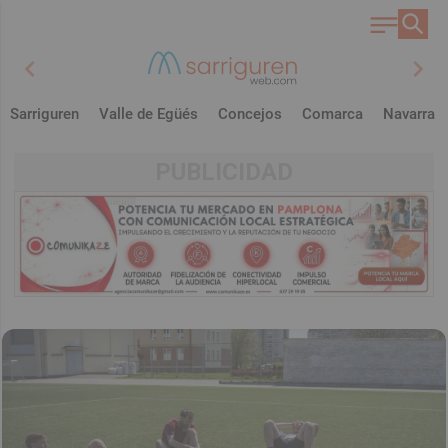
chevron_left
chevron_right
Sarriguren
Valle de Egüés
Concejos
Comarca
Navarra
PUBLICIDAD