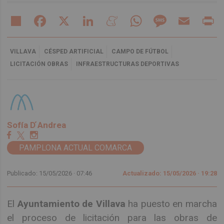
Share
Facebook
X
LinkedIn
Meneame
WhatsApp
Message
Email
Pr
VILLAVA
CÉSPED ARTIFICIAL
CAMPO DE FÚTBOL
LICITACIÓN OBRAS
INFRAESTRUCTURAS DEPORTIVAS
Sofía D ́Andrea
PAMPLONA ACTUAL COMARCA
Publicado: 15/05/2026 ·
07:46
Actualizado: 15/05/2026 · 19:28
El
Ayuntamiento de Villava
ha puesto en marcha
el proceso de licitación para las obras de