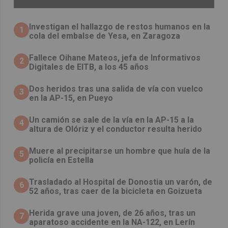
Investigan el hallazgo de restos humanos en la
1
cola del embalse de Yesa, en Zaragoza
Fallece Oihane Mateos, jefa de Informativos
2
Digitales de EITB, a los 45 años
Dos heridos tras una salida de vía con vuelco
3
en la AP-15, en Pueyo
Un camión se sale de la vía en la AP-15 a la
4
altura de Olóriz y el conductor resulta herido
Muere al precipitarse un hombre que huía de la
5
policía en Estella
Trasladado al Hospital de Donostia un varón, de
6
52 años, tras caer de la bicicleta en Goizueta
Herida grave una joven, de 26 años, tras un
7
aparatoso accidente en la NA-122, en Lerín