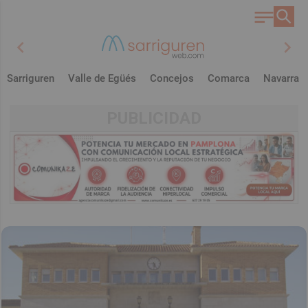
chevron_left
chevron_right
Sarriguren
Valle de Egüés
Concejos
Comarca
Navarra
PUBLICIDAD