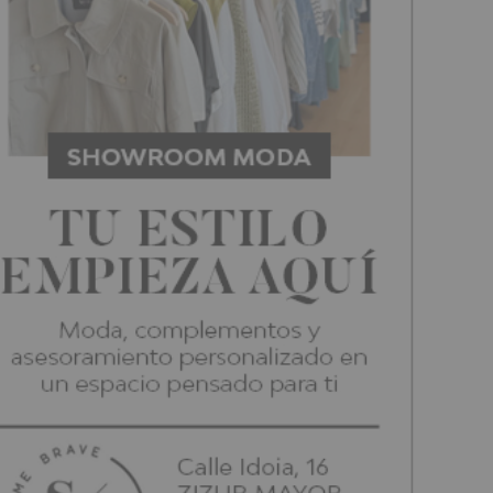
zón solidario
CEDIDA