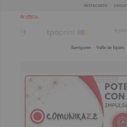
DESTACADOS:
BARBA
chevron_left
Sarriguren
Valle de Egüés