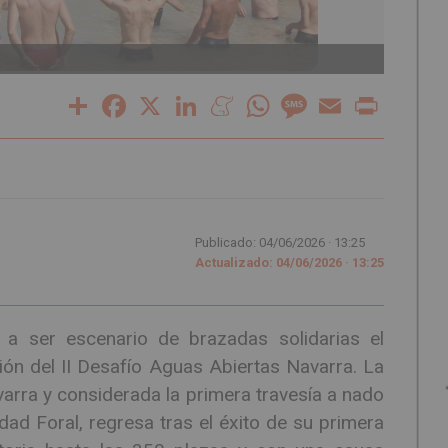
Chapu
Share
Facebook
X
LinkedIn
Meneame
WhatsApp
Message
Email
Print
Publicado: 04/06/2026 ·
13:25
Actualizado: 04/06/2026 · 13:25
 a ser escenario de brazadas solidarias el
ón del II Desafío Aguas Abiertas Navarra. La
rra y considerada la primera travesía a nado
ad Foral, regresa tras el éxito de su primera