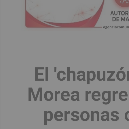
El 'chapuzón
Morea regres
personas 