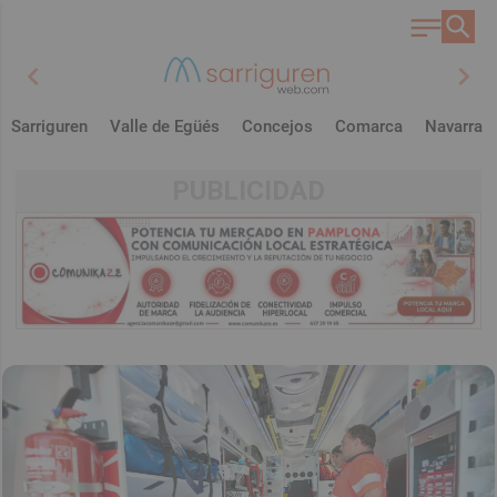
chevron_left
chevron_right
Sarriguren
Valle de Egüés
Concejos
Comarca
Navarra
PUBLICIDAD