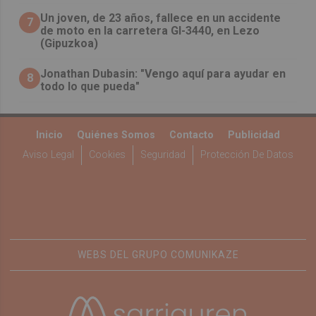
Un joven, de 23 años, fallece en un accidente
7
de moto en la carretera GI-3440, en Lezo
(Gipuzkoa)
Jonathan Dubasin: "Vengo aquí para ayudar en
8
todo lo que pueda"
Inicio
Quiénes Somos
Contacto
Publicidad
Aviso Legal
Cookies
Seguridad
Protección De Datos
WEBS DEL GRUPO COMUNIKAZE