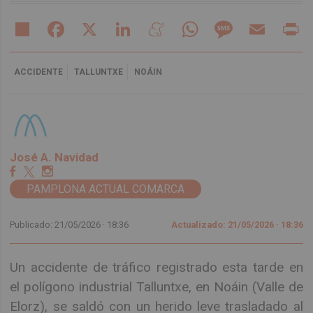
Share
Facebook
X
LinkedIn
Meneame
WhatsApp
Message
Email
Pr
ACCIDENTE
TALLUNTXE
NOÁIN
José A. Navidad
PAMPLONA ACTUAL COMARCA
Publicado: 21/05/2026 ·
18:36
Actualizado: 21/05/2026 · 18:36
Un accidente de tráfico registrado esta tarde en
el polígono industrial Talluntxe, en Noáin (Valle de
Elorz), se saldó con un herido leve trasladado al