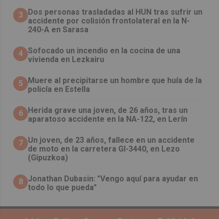
​Dos personas trasladadas al HUN tras sufrir un
3
accidente por colisión frontolateral en la N-
240-A en Sarasa
Sofocado un incendio en la cocina de una
4
vivienda en Lezkairu
Muere al precipitarse un hombre que huía de la
5
policía en Estella
Herida grave una joven, de 26 años, tras un
6
aparatoso accidente en la NA-122, en Lerín
Un joven, de 23 años, fallece en un accidente
7
de moto en la carretera GI-3440, en Lezo
(Gipuzkoa)
Jonathan Dubasin: "Vengo aquí para ayudar en
8
todo lo que pueda"