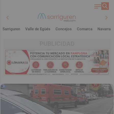
chevron_left
chevron_right
Sarriguren
Valle de Egüés
Concejos
Comarca
Navarra
PUBLICIDAD