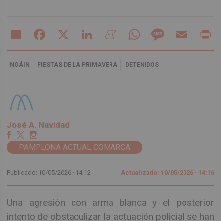
Share
Facebook
X
LinkedIn
Meneame
WhatsApp
Message
Email
Pr
NOÁIN
FIESTAS DE LA PRIMAVERA
DETENIDOS
José A. Navidad
PAMPLONA ACTUAL COMARCA
Publicado: 10/05/2026 ·
14:12
Actualizado: 10/05/2026 · 14:16
Una agresión con arma blanca y el posterior
intento de obstaculizar la actuación policial se han