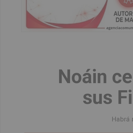
Noáin ce
sus F
Habrá m