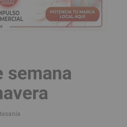
de semana
mavera
rtesanía