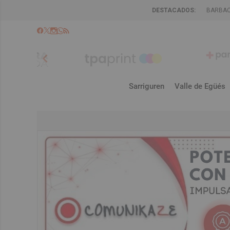
DESTACADOS:
BARBA
chevron_left
Sarriguren
Valle de Egüés