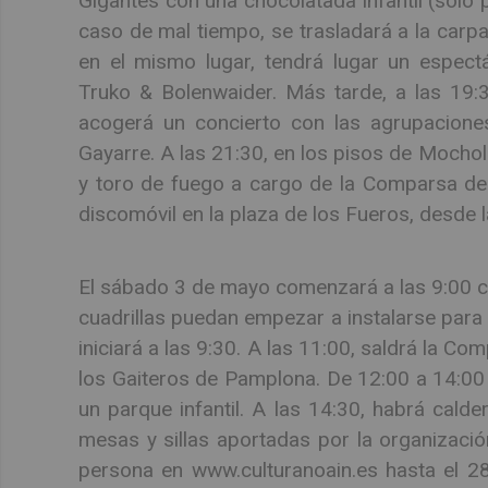
Gigantes con una chocolatada infantil (solo p
caso de mal tiempo, se trasladará a la carpa
en el mismo lugar, tendrá lugar un espect
Truko & Bolenwaider. Más tarde, a las 19:3
acogerá un concierto con las agrupacione
Gayarre. A las 21:30, en los pisos de Mocholí
y toro de fuego a cargo de la Comparsa de 
discomóvil en la plaza de los Fueros, desde 
El sábado 3 de mayo comenzará a las 9:00 con
cuadrillas puedan empezar a instalarse para l
iniciará a las 9:30. A las 11:00, saldrá la 
los Gaiteros de Pamplona. De 12:00 a 14:00 
un parque infantil. A las 14:30, habrá calder
mesas y sillas aportadas por la organizació
persona en www.culturanoain.es hasta el 28 