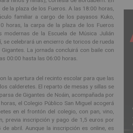
ara niños y niñas), cortesía de Bordaberri. En
 de la plaza de los Fueros. A las 18:00 horas,
áculo familiar a cargo de los payasos Kuko,
0 horas, la carpa de la plaza de los Fueros
s modernas de la Escuela de Música Julián
, se celebrará un encierro de toricos de rueda
Gigantes. La jornada concluirá con baile con
las 00:00 hasta las 06:00 horas.
 la apertura del recinto escolar para que las
os calderetes. El reparto de mesas y sillas se
Comparsa de Gigantes de Noáin, acompañada por
horas, el Colegio Público San Miguel acogerá
etes en el frontón del colegio, con pan, vino,
n, previa inscripción y pago de 1,5 euros por
de abril. Aunque la inscripción es online, es