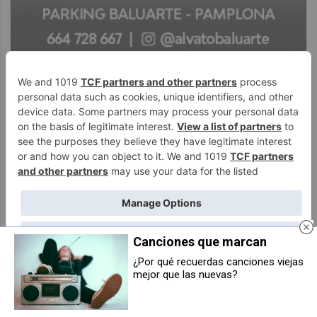
Canciones que marcan
¿Por qué recuerdas canciones viejas
mejor que las nuevas?
Gretty: el alma que ha reinventado
Baines Decoración: cómo la luz y
el Gretty´s Bar en Noáin
el verano marca el ritmo de
renovar el hogar