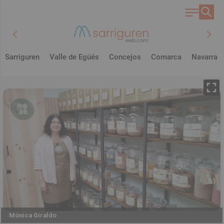
chevron_left
chevron_right
Sarriguren
Valle de Egüés
Concejos
Comarca
Navarra
Mónica Giraldo