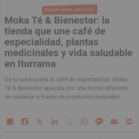
PAMPLONA ACTUAL
Moka Té & Bienestar: la
tienda que une café de
especialidad, plantas
medicinales y vida saludable
en Iturrama
De la naturopatía al café de especialidad, Moka
Té & Bienestar apuesta por una forma diferente
de cuidarse a través de productos naturales.
Share
Facebook
X
LinkedIn
Meneame
WhatsApp
Message
Email
Pr