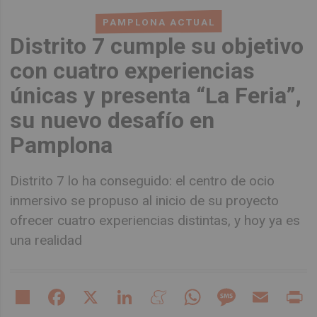
PAMPLONA ACTUAL
Distrito 7 cumple su objetivo
con cuatro experiencias
únicas y presenta “La Feria”,
su nuevo desafío en
Pamplona
Distrito 7 lo ha conseguido: el centro de ocio
inmersivo se propuso al inicio de su proyecto
ofrecer cuatro experiencias distintas, y hoy ya es
una realidad
Share
Facebook
X
LinkedIn
Meneame
WhatsApp
Message
Email
Pr