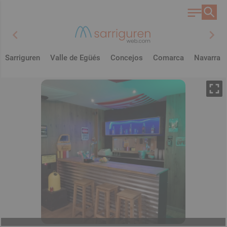
chevron_left
chevron_right
Sarriguren
Valle de Egüés
Concejos
Comarca
Navarra