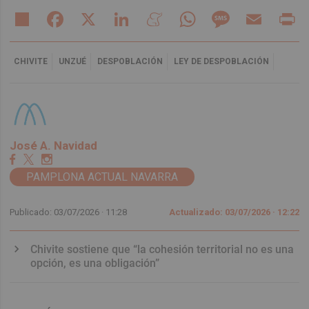
Share
Facebook
X
LinkedIn
Meneame
WhatsApp
Message
Email
Pr
CHIVITE
UNZUÉ
DESPOBLACIÓN
LEY DE DESPOBLACIÓN
José A. Navidad
PAMPLONA ACTUAL NAVARRA
Publicado: 03/07/2026 ·
11:28
Actualizado: 03/07/2026 · 12:22
Chivite sostiene que “la cohesión territorial no es una
opción, es una obligación”