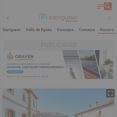
chevron_left
chevron_right
Sarriguren
Valle de Egüés
Concejos
Comarca
Navarra
PUBLICIDAD