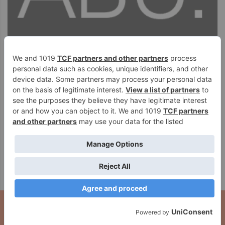
PUBLICIDAD
Navarra registra 14.886
La vicepresidenta Alfaro valora el
solicitudes de regularización
proceso de regularización al que
extraordinaria, principalmente de
optan casi 15.000 personas en
Colombia y Marruecos
Navarra