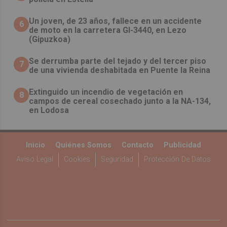
Un joven, de 23 años, fallece en un accidente
6
de moto en la carretera GI-3440, en Lezo
(Gipuzkoa)
Se derrumba parte del tejado y del tercer piso
7
de una vivienda deshabitada en Puente la Reina
Extinguido un incendio de vegetación en
8
campos de cereal cosechado junto a la NA-134,
en Lodosa
Inicio
Quiénes Somos
Contacto
Publicidad
Aviso Legal
Cookies
Seguridad
Protección De Datos