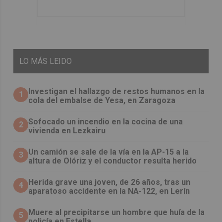
LO
MÁS LEIDO
Investigan el hallazgo de restos humanos en la
1
cola del embalse de Yesa, en Zaragoza
Sofocado un incendio en la cocina de una
2
vivienda en Lezkairu
Un camión se sale de la vía en la AP-15 a la
3
altura de Olóriz y el conductor resulta herido
Herida grave una joven, de 26 años, tras un
4
aparatoso accidente en la NA-122, en Lerín
Muere al precipitarse un hombre que huía de la
5
policía en Estella