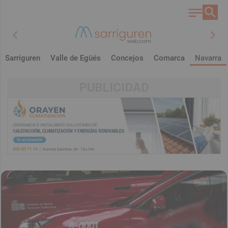
chevron_left
chevron_right
Sarriguren
Valle de Egüés
Concejos
Comarca
Navarra
PUBLICIDAD