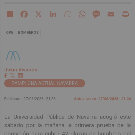
Share
Facebook
X
LinkedIn
Meneame
WhatsApp
Message
Email
Pr
OPE
BOMBEROS
Jokin Vivanco
PAMPLONA ACTUAL NAVARRA
Publicado: 27/06/2026 ·
21:26
Actualizado: 27/06/2026 · 21:26
La Universidad Pública de Navarra acogió este
sábado por la mañana la primera prueba de la
oposición para cubrir 42 plazas de bombero del