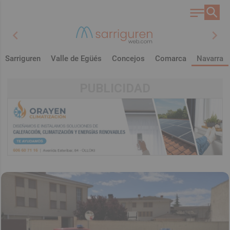
chevron_left
chevron_right
Sarriguren
Valle de Egüés
Concejos
Comarca
Navarra
PUBLICIDAD