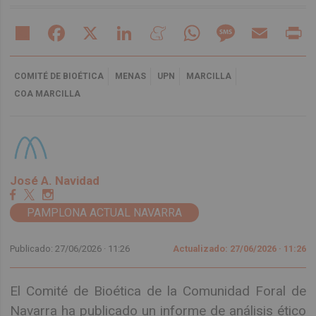
Share
Facebook
X
LinkedIn
Meneame
WhatsApp
Message
Email
Pr
COMITÉ DE BIOÉTICA
MENAS
UPN
MARCILLA
COA MARCILLA
José A. Navidad
PAMPLONA ACTUAL NAVARRA
Publicado: 27/06/2026 ·
11:26
Actualizado: 27/06/2026 · 11:26
El Comité de Bioética de la Comunidad Foral de
Navarra ha publicado un informe de análisis ético