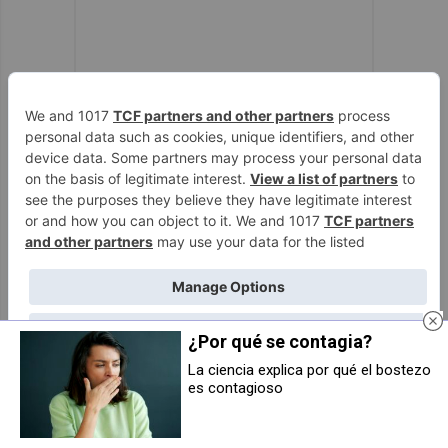
¿Por qué se contagia?
La ciencia explica por qué el bostezo
es contagioso
Navarra se une al Día Internacional
El Campus Ultzama celebra su
del Orgullo LGTBI+ con un acto
décima edición con propuestas
institucional
innovadoras de vivienda social