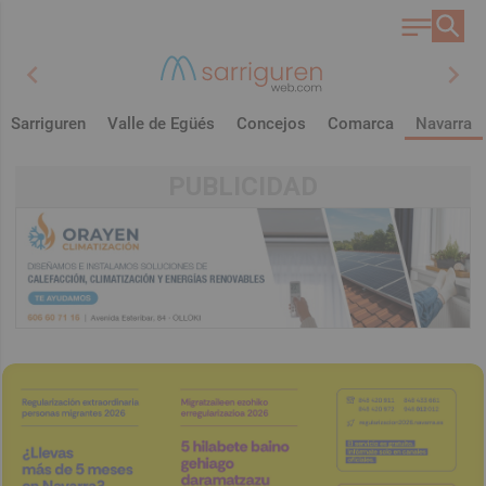
chevron_left
chevron_right
Sarriguren
Valle de Egüés
Concejos
Comarca
Navarra
PUBLICIDAD