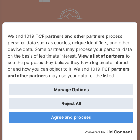
Navarra impulsa la formación con
La Eurorregión Nueva Aquitania–
el COAVN en ordenación territorial
Euskadi–Navarra recibe un
y urbanismo
premio europeo por 'Empleo
Egunak'