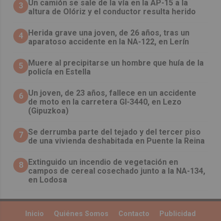
Un camión se sale de la vía en la AP-15 a la
3
altura de Olóriz y el conductor resulta herido
Herida grave una joven, de 26 años, tras un
4
aparatoso accidente en la NA-122, en Lerín
Muere al precipitarse un hombre que huía de la
5
policía en Estella
Un joven, de 23 años, fallece en un accidente
6
de moto en la carretera GI-3440, en Lezo
(Gipuzkoa)
Se derrumba parte del tejado y del tercer piso
7
de una vivienda deshabitada en Puente la Reina
Extinguido un incendio de vegetación en
8
campos de cereal cosechado junto a la NA-134,
en Lodosa
Inicio
Quiénes Somos
Contacto
Publicidad