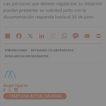
Las personas que deseen regularizar su situación
pueden presentar su solicitud junto con la
documentación requerida hasta el 30 de junio
Share
Facebook
X
LinkedIn
Meneame
WhatsApp
Message
Email
Pr
SUBVENCIONES
ENTIDADES COLABORADORAS
REGULARIZACIÓN MIGRANTES
Ángel Ugarte
PAMPLONA ACTUAL NAVARRA