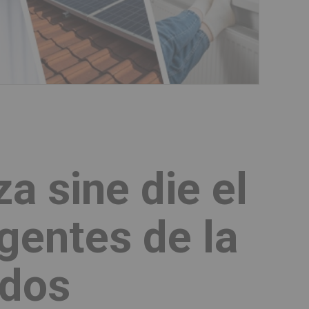
a sine die el
agentes de la
idos