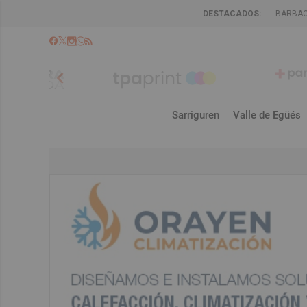
DESTACADOS:
BARBA
chevron_left
Sarriguren
Valle de Egüés