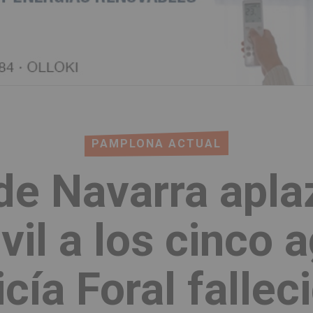
PAMPLONA ACTUAL
de Navarra aplaz
il a los cinco 
icía Foral fallec