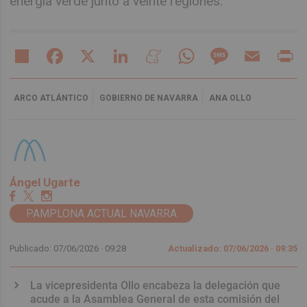
energía verde junto a veinte regiones.
Share
Facebook
X
LinkedIn
Meneame
WhatsApp
Message
Email
Pr
ARCO ATLÁNTICO
GOBIERNO DE NAVARRA
ANA OLLO
Ángel Ugarte
PAMPLONA ACTUAL NAVARRA
Publicado: 07/06/2026 ·
09:28
Actualizado: 07/06/2026 · 09:35
La vicepresidenta Ollo encabeza la delegación que
acude a la Asamblea General de esta comisión del