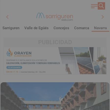
chevron_left
chevron_right
Sarriguren
Valle de Egüés
Concejos
Comarca
Navarra
PUBLICIDAD