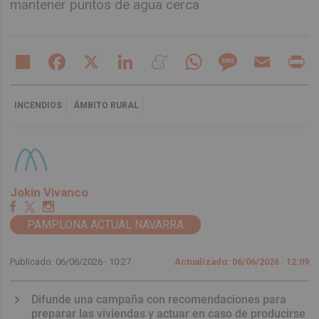
mantener puntos de agua cerca
Share
Facebook
X
LinkedIn
Meneame
WhatsApp
Message
Email
Pr
INCENDIOS
ÁMBITO RURAL
Jokin Vivanco
PAMPLONA ACTUAL NAVARRA
Publicado: 06/06/2026 ·
10:27
Actualizado: 06/06/2026 · 12:09
Difunde una campaña con recomendaciones para
preparar las viviendas y actuar en caso de producirse