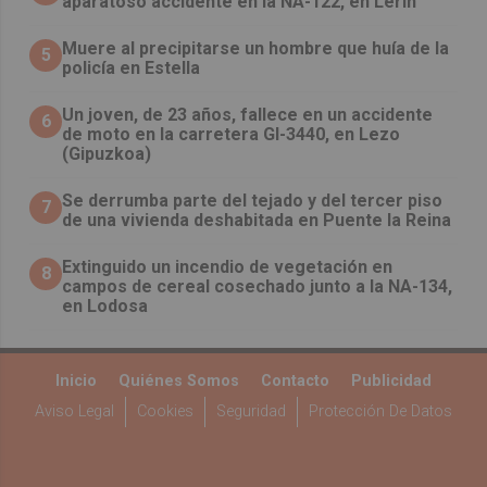
aparatoso accidente en la NA-122, en Lerín
Muere al precipitarse un hombre que huía de la
5
policía en Estella
Un joven, de 23 años, fallece en un accidente
6
de moto en la carretera GI-3440, en Lezo
(Gipuzkoa)
Se derrumba parte del tejado y del tercer piso
7
de una vivienda deshabitada en Puente la Reina
Extinguido un incendio de vegetación en
8
campos de cereal cosechado junto a la NA-134,
en Lodosa
Inicio
Quiénes Somos
Contacto
Publicidad
Aviso Legal
Cookies
Seguridad
Protección De Datos