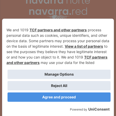
El arzobispo de Pamplona
Comptos detecta irregularidades
preside en la Catedral el funeral
en la contratación de 16
por los cinco policías forales
ayuntamientos navarros de entre
fallecidos
2.000 y 3.000 habitantes