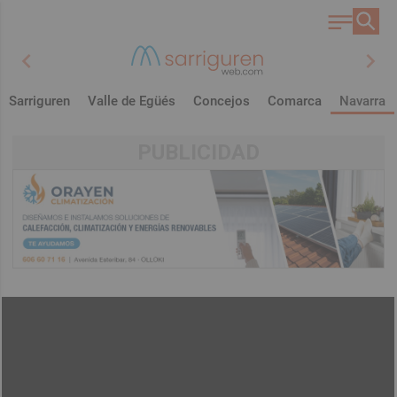
chevron_left
chevron_right
Sarriguren
Valle de Egüés
Concejos
Comarca
Navarra
PUBLICIDAD