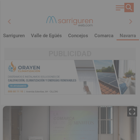
chevron_left
chevron_right
Sarriguren
Valle de Egüés
Concejos
Comarca
Navarra
PUBLICIDAD