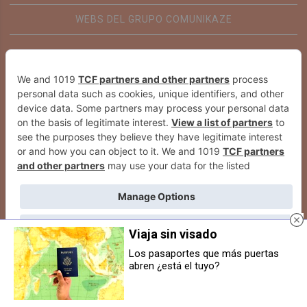
WEBS DEL GRUPO COMUNIKAZE
Viaja sin visado
Los pasaportes que más puertas
abren ¿está el tuyo?
Navarra destaca en el Congreso
Navarra atiende a medio centenar
Nacional de Turismo Rural de
de personas refugiadas mediante
ASETUR con un gran premio para
los programas europeos de
la gastronomía de Arguedas
patrocinio comunitario