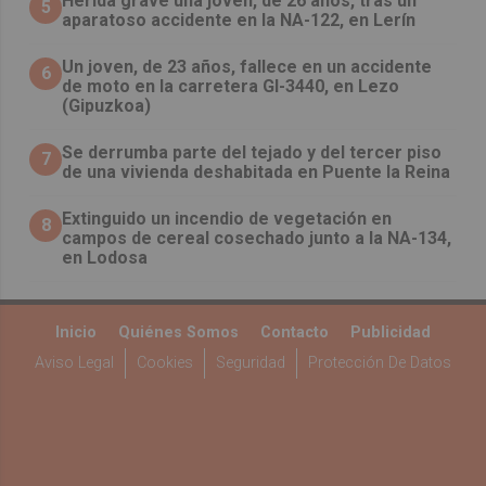
Herida grave una joven, de 26 años, tras un
5
aparatoso accidente en la NA-122, en Lerín
Un joven, de 23 años, fallece en un accidente
6
de moto en la carretera GI-3440, en Lezo
(Gipuzkoa)
Se derrumba parte del tejado y del tercer piso
7
de una vivienda deshabitada en Puente la Reina
Extinguido un incendio de vegetación en
8
campos de cereal cosechado junto a la NA-134,
en Lodosa
Inicio
Quiénes Somos
Contacto
Publicidad
Aviso Legal
Cookies
Seguridad
Protección De Datos