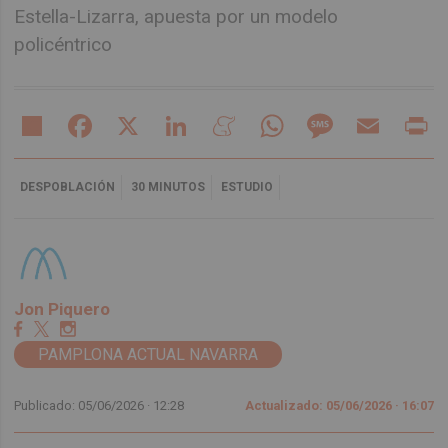
Estella-Lizarra, apuesta por un modelo
policéntrico
Share
Facebook
X
LinkedIn
Meneame
WhatsApp
Message
Email
Pr
DESPOBLACIÓN
30 MINUTOS
ESTUDIO
Jon Piquero
PAMPLONA ACTUAL NAVARRA
Publicado: 05/06/2026 ·
12:28
Actualizado: 05/06/2026 · 16:07