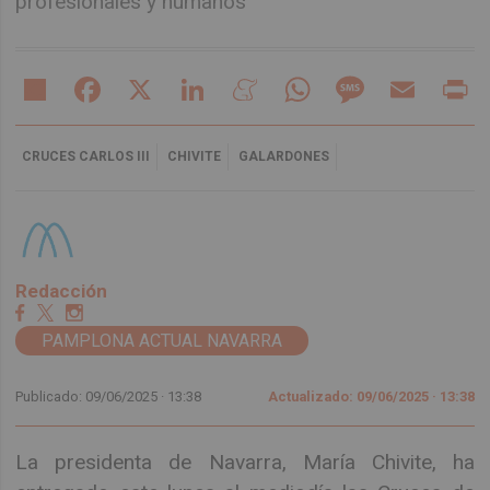
profesionales y humanos
Share
Facebook
X
LinkedIn
Meneame
WhatsApp
Message
Email
Pr
CRUCES CARLOS III
CHIVITE
GALARDONES
Redacción
PAMPLONA ACTUAL NAVARRA
Publicado: 09/06/2025 ·
13:38
Actualizado: 09/06/2025 · 13:38
La presidenta de Navarra, María Chivite, ha