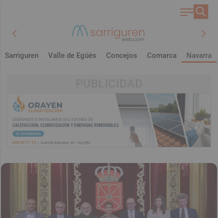
chevron_left
chevron_right
Sarriguren
Valle de Egüés
Concejos
Comarca
Navarra
PUBLICIDAD