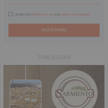
Acepto los
términos de uso
y la
política de privacidad
INSCRIBIRME
PUBLICIDAD