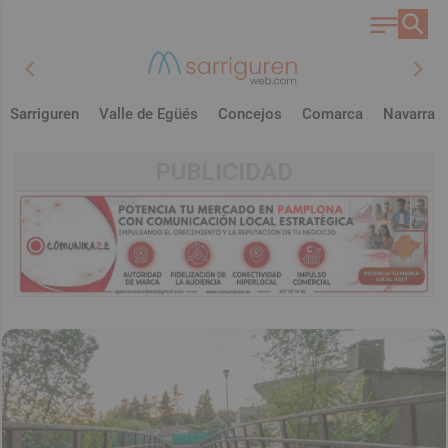
chevron_left
chevron_right
Sarriguren
Valle de Egüés
Concejos
Comarca
Navarra
PUBLICIDAD