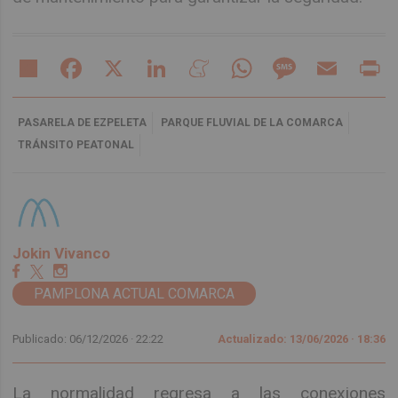
Share
Facebook
X
LinkedIn
Meneame
WhatsApp
Message
Email
Pr
PASARELA DE EZPELETA
PARQUE FLUVIAL DE LA COMARCA
TRÁNSITO PEATONAL
Jokin Vivanco
PAMPLONA ACTUAL COMARCA
Publicado: 06/12/2026 ·
22:22
Actualizado: 13/06/2026 · 18:36
La normalidad regresa a las conexiones