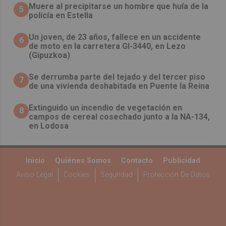
Muere al precipitarse un hombre que huía de la
5
policía en Estella
Un joven, de 23 años, fallece en un accidente
6
de moto en la carretera GI-3440, en Lezo
(Gipuzkoa)
Se derrumba parte del tejado y del tercer piso
7
de una vivienda deshabitada en Puente la Reina
Extinguido un incendio de vegetación en
8
campos de cereal cosechado junto a la NA-134,
en Lodosa
Inicio
Quiénes Somos
Contacto
Publicidad
Aviso Legal
Cookies
Seguridad
Protección De Datos