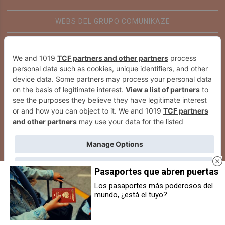
WEBS DEL GRUPO COMUNIKAZE
Pasaportes que abren puertas
Los pasaportes más poderosos del
mundo, ¿está el tuyo?
La comunidad energética de
Dos heridos leves en una pelea
Uharte abre sus puertas a nuevos
entre aficionados tras un partido
socios tras un año de producción
de fútbol cadete en Huarte
solar