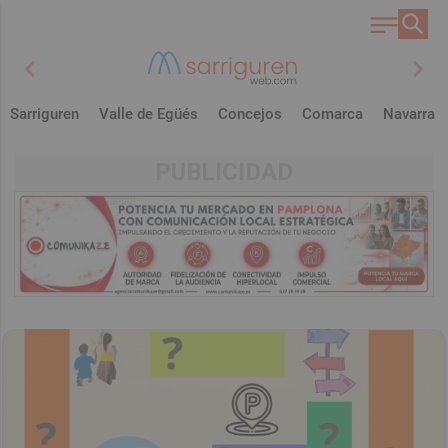
chevron_left
chevron_right
Sarriguren
Valle de Egüés
Concejos
Comarca
Navarra
PUBLICIDAD