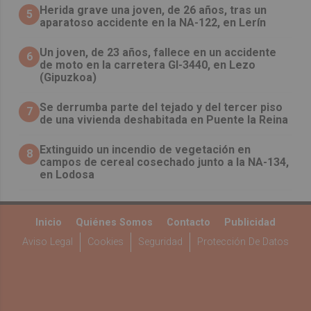
Herida grave una joven, de 26 años, tras un
5
aparatoso accidente en la NA-122, en Lerín
Un joven, de 23 años, fallece en un accidente
6
de moto en la carretera GI-3440, en Lezo
(Gipuzkoa)
Se derrumba parte del tejado y del tercer piso
7
de una vivienda deshabitada en Puente la Reina
Extinguido un incendio de vegetación en
8
campos de cereal cosechado junto a la NA-134,
en Lodosa
Inicio
Quiénes Somos
Contacto
Publicidad
Aviso Legal
Cookies
Seguridad
Protección De Datos