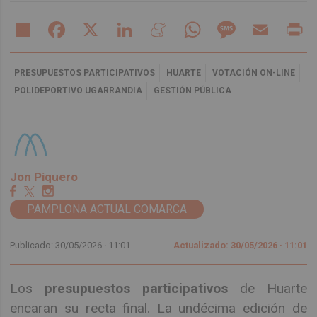
Share
Facebook
X
LinkedIn
Meneame
WhatsApp
Message
Email
Pr
PRESUPUESTOS PARTICIPATIVOS
HUARTE
VOTACIÓN ON-LINE
POLIDEPORTIVO UGARRANDIA
GESTIÓN PÚBLICA
Jon Piquero
PAMPLONA ACTUAL COMARCA
Publicado: 30/05/2026 ·
11:01
Actualizado: 30/05/2026 · 11:01
Los
presupuestos participativos
de Huarte
encaran su recta final. La undécima edición de