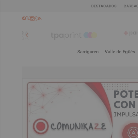
DESTACADOS:
BARBA
chevron_left
Sarriguren
Valle de Egüés