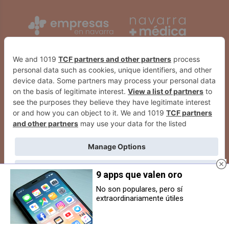
9 apps que valen oro
No son populares, pero sí
extraordinariamente útiles
Huarte celebra su Día el próximo
Dos heridos leves en una pelea
sábado 16 de mayo
entre aficionados tras un partido
de fútbol cadete en Huarte