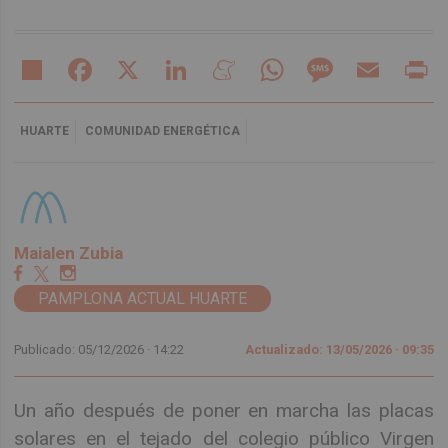
Share
Facebook
X
LinkedIn
Meneame
WhatsApp
Message
Email
Pr
HUARTE
COMUNIDAD ENERGÉTICA
Maialen Zubia
PAMPLONA ACTUAL HUARTE
Publicado: 05/12/2026 ·
14:22
Actualizado: 13/05/2026 · 09:35
Un año después de poner en marcha las placas
solares en el tejado del colegio público Virgen