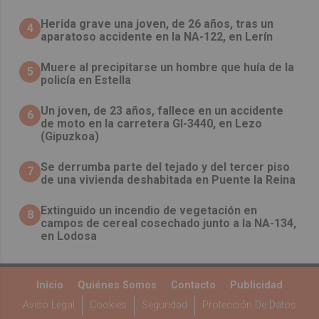
Herida grave una joven, de 26 años, tras un
4
aparatoso accidente en la NA-122, en Lerín
Muere al precipitarse un hombre que huía de la
5
policía en Estella
Un joven, de 23 años, fallece en un accidente
6
de moto en la carretera GI-3440, en Lezo
(Gipuzkoa)
Se derrumba parte del tejado y del tercer piso
7
de una vivienda deshabitada en Puente la Reina
Extinguido un incendio de vegetación en
8
campos de cereal cosechado junto a la NA-134,
en Lodosa
Inicio
Quiénes Somos
Contacto
Publicidad
Aviso Legal
Cookies
Seguridad
Protección De Datos