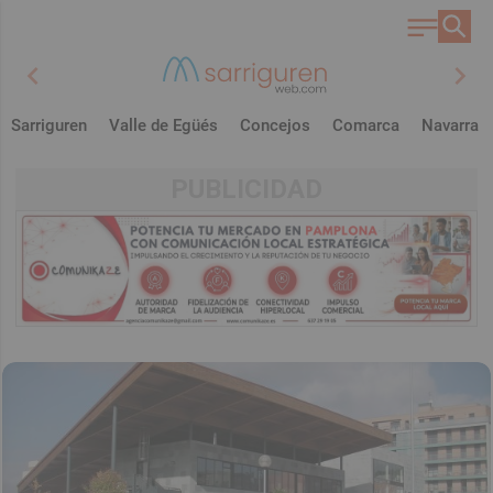
chevron_left
chevron_right
Sarriguren
Valle de Egüés
Concejos
Comarca
Navarra
PUBLICIDAD