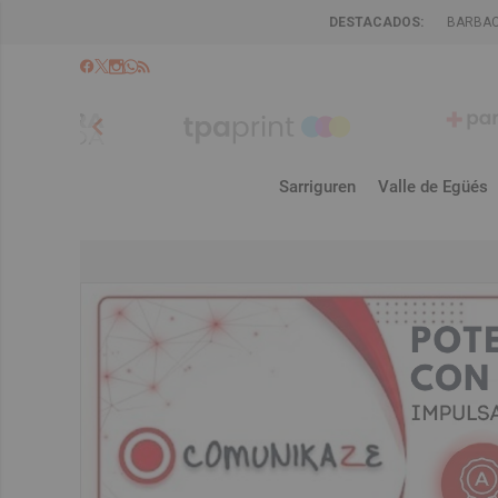
DESTACADOS:
BARBA
chevron_left
Sarriguren
Valle de Egüés