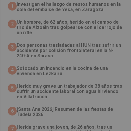
Investigan el hallazgo de restos humanos en la
1
cola del embalse de Yesa, en Zaragoza
Un hombre, de 62 años, herido en el campo de
2
tiro de Aizoáin tras golpearse con el cerrojo de
un rifle
​Dos personas trasladadas al HUN tras sufrir un
3
accidente por colisión frontolateral en la N-
240-A en Sarasa
Sofocado un incendio en la cocina de una
4
vivienda en Lezkairu
Herido muy grave un trabajador de 38 años tras
5
sufrir un accidente laboral con agua hirviendo
en Villafranca
[Santa Ana 2026] Resumen de las fiestas de
6
Tudela 2026
Herida grave una joven, de 26 años, tras un
7