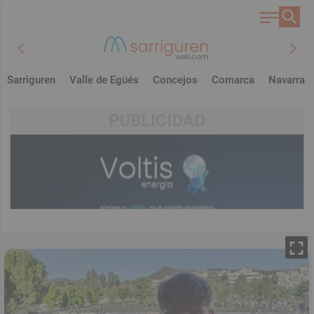
chevron_left
chevron_right
Sarriguren
Valle de Egüés
Concejos
Comarca
Navarra
PUBLICIDAD