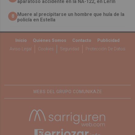
aparatoso accidente en la NA-122, en Lerín
Muere al precipitarse un hombre que huía de la
8
policía en Estella
Inicio
Quiénes Somos
Contacto
Publicidad
Aviso Legal
Cookies
Seguridad
Protección De Datos
WEBS DEL GRUPO COMUNIKAZE