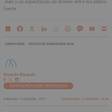
Jean y un espectáculo de drones entre los platos
fuerte
Share
Facebook
X
LinkedIn
Meneame
WhatsApp
Message
Email
Pr
SARRIGUREN
FIESTAS DE SARRIGUREN 2026
Ricardo Barquín
SARRIGUREN WEB SARRIGUREN
Publicado: 11/06/2026 ·
19:27
Actualizado: 11/06/2026 · 19:43