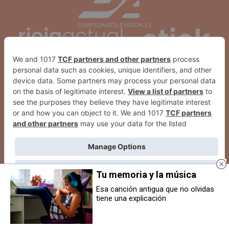
Tu memoria y la música
Esa canción antigua que no olvidas
tiene una explicación
Detenido un menor tras robar una
Geroa Bai Eguesibar celebra el
escopeta y cartuchos en una
éxito de las fiestas de Sarriguren
vivienda de Gorraiz
2026 con alta participación