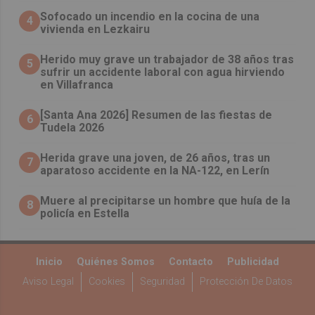
Sofocado un incendio en la cocina de una
4
vivienda en Lezkairu
Herido muy grave un trabajador de 38 años tras
5
sufrir un accidente laboral con agua hirviendo
en Villafranca
[Santa Ana 2026] Resumen de las fiestas de
6
Tudela 2026
Herida grave una joven, de 26 años, tras un
7
aparatoso accidente en la NA-122, en Lerín
Muere al precipitarse un hombre que huía de la
8
policía en Estella
Inicio
Quiénes Somos
Contacto
Publicidad
Aviso Legal
Cookies
Seguridad
Protección De Datos