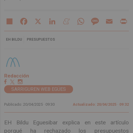
Share
Facebook
X
LinkedIn
Meneame
WhatsApp
Message
Email
Pr
EH BILDU
PRESUPUESTOS
Redacción
SARRIGUREN WEB EGÜES
Publicado: 20/04/2025 ·
09:30
Actualizado: 20/04/2025 · 09:32
EH Bildu Eguesibar explica en este artículo
porqué ha rechazado los presupuestos