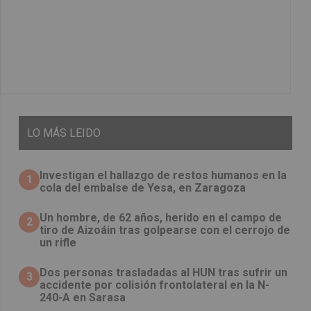
LO
MÁS LEIDO
Investigan el hallazgo de restos humanos en la
1
cola del embalse de Yesa, en Zaragoza
Un hombre, de 62 años, herido en el campo de
2
tiro de Aizoáin tras golpearse con el cerrojo de
un rifle
​Dos personas trasladadas al HUN tras sufrir un
3
accidente por colisión frontolateral en la N-
240-A en Sarasa