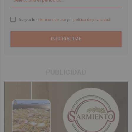
▼
Acepto los
términos de uso
y la
política de privacidad
INSCRIBIRME
PUBLICIDAD