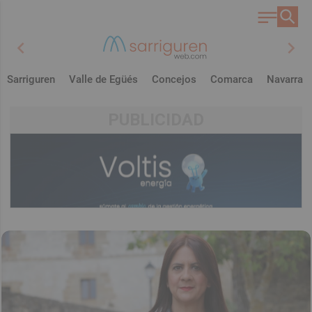
chevron_left
chevron_right
Sarriguren
Valle de Egüés
Concejos
Comarca
Navarra
PUBLICIDAD