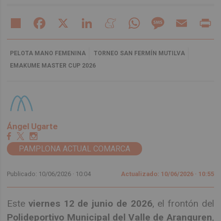
Share
Facebook
X
LinkedIn
Meneame
WhatsApp
Message
Email
Pr
PELOTA MANO FEMENINA
TORNEO SAN FERMÍN MUTILVA
EMAKUME MASTER CUP 2026
Ángel Ugarte
PAMPLONA ACTUAL COMARCA
Publicado: 10/06/2026 ·
10:04
Actualizado: 10/06/2026 · 10:55
Este
viernes 12 de junio de 2026
, el frontón del
Polideportivo Municipal del Valle de Aranguren
,