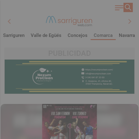
chevron_left
chevron_right
Sarriguren
Valle de Egüés
Concejos
Comarca
Navarra
PUBLICIDAD