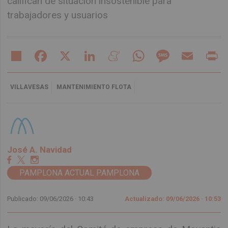
califican de situación insostenible para
trabajadores y usuarios
Share
Facebook
X
LinkedIn
Meneame
WhatsApp
Message
Email
Pr
VILLAVESAS
MANTENIMIENTO FLOTA
José A. Navidad
PAMPLONA ACTUAL PAMPLONA
Publicado: 09/06/2026 ·
10:43
Actualizado: 09/06/2026 · 10:53