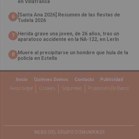
en Villafranca
[Santa Ana 2026] Resumen de las fiestas de
6
Tudela 2026
Herida grave una joven, de 26 años, tras un
7
aparatoso accidente en la NA-122, en Lerín
Muere al precipitarse un hombre que huía de la
8
policía en Estella
Inicio
Quiénes Somos
Contacto
Publicidad
Aviso Legal
Cookies
Seguridad
Protección De Datos
WEBS DEL GRUPO COMUNIKAZE