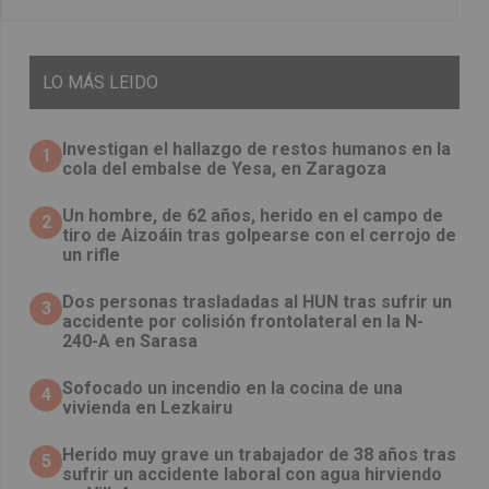
LO
MÁS LEIDO
Investigan el hallazgo de restos humanos en la
1
cola del embalse de Yesa, en Zaragoza
Un hombre, de 62 años, herido en el campo de
2
tiro de Aizoáin tras golpearse con el cerrojo de
un rifle
​Dos personas trasladadas al HUN tras sufrir un
3
accidente por colisión frontolateral en la N-
240-A en Sarasa
Sofocado un incendio en la cocina de una
4
vivienda en Lezkairu
Herido muy grave un trabajador de 38 años tras
5
sufrir un accidente laboral con agua hirviendo