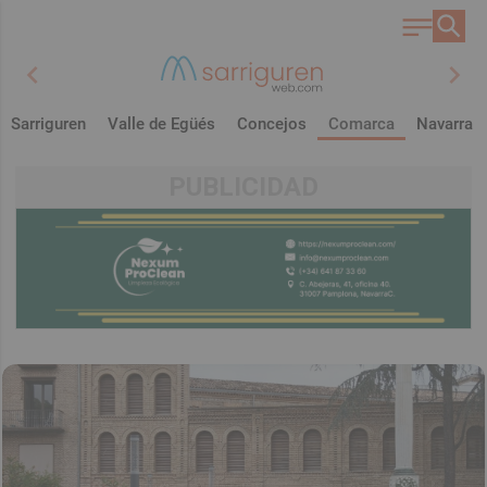
chevron_left
chevron_right
Sarriguren
Valle de Egüés
Concejos
Comarca
Navarra
PUBLICIDAD