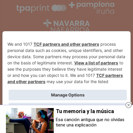
Tu memoria y la música
2026
© Grupo Comunikaze
Esa canción antigua que no olvidas
tiene una explicación
Desarrollado por:
OA Cloud
El Ayuntamiento de Ansoáin
Multan con 16.500 euros el
celebra el segundo homenaje al
alquiler turístico de una vivienda