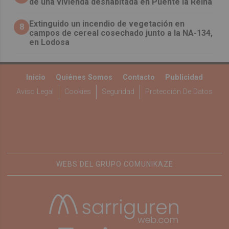
de una vivienda deshabitada en Puente la Reina
Extinguido un incendio de vegetación en
8
campos de cereal cosechado junto a la NA-134,
en Lodosa
Inicio
Quiénes Somos
Contacto
Publicidad
Aviso Legal
Cookies
Seguridad
Protección De Datos
WEBS DEL GRUPO COMUNIKAZE