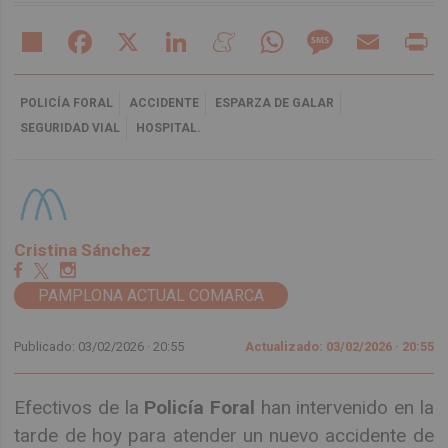
Share
Facebook
X
LinkedIn
Meneame
WhatsApp
Message
Email
Pr
POLICÍA FORAL
ACCIDENTE
ESPARZA DE GALAR
SEGURIDAD VIAL
HOSPITAL.
Cristina Sánchez
PAMPLONA ACTUAL COMARCA
Publicado: 03/02/2026 ·
20:55
Actualizado: 03/02/2026 · 20:55
Efectivos de la
Policía Foral
han intervenido en la
tarde de hoy para atender un nuevo accidente de