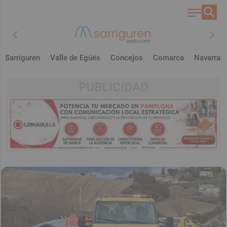
chevron_left
chevron_right
Sarriguren
Valle de Egüés
Concejos
Comarca
Navarra
PUBLICIDAD