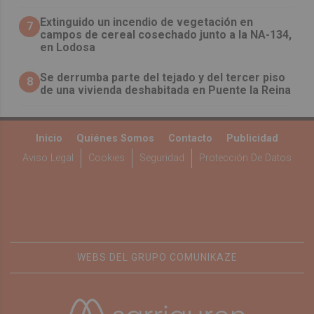
Extinguido un incendio de vegetación en
7
campos de cereal cosechado junto a la NA-134,
en Lodosa
Se derrumba parte del tejado y del tercer piso
8
de una vivienda deshabitada en Puente la Reina
Inicio
Quiénes Somos
Contacto
Publicidad
Aviso Legal
Cookies
Seguridad
Protección De Datos
WEBS DEL GRUPO COMUNIKAZE