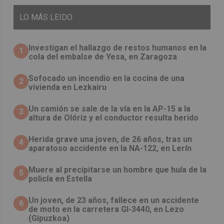
LO
MÁS LEIDO
Investigan el hallazgo de restos humanos en la
1
cola del embalse de Yesa, en Zaragoza
Sofocado un incendio en la cocina de una
2
vivienda en Lezkairu
Un camión se sale de la vía en la AP-15 a la
3
altura de Olóriz y el conductor resulta herido
Herida grave una joven, de 26 años, tras un
4
aparatoso accidente en la NA-122, en Lerín
Muere al precipitarse un hombre que huía de la
5
policía en Estella
Un joven, de 23 años, fallece en un accidente
6
de moto en la carretera GI-3440, en Lezo
(Gipuzkoa)