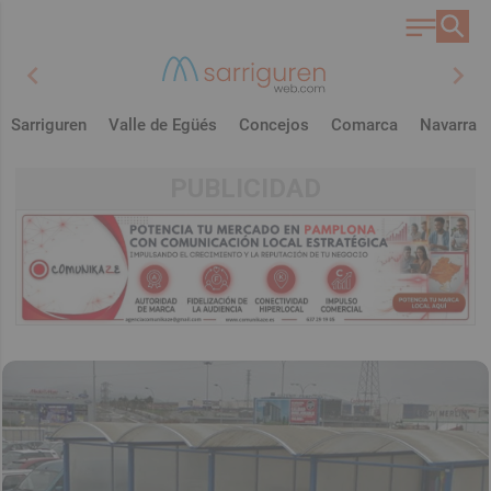
chevron_left
chevron_right
Sarriguren
Valle de Egüés
Concejos
Comarca
Navarra
PUBLICIDAD