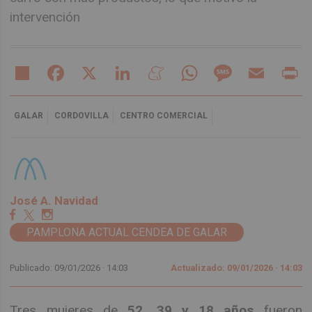
intervención
Share
Facebook
X
LinkedIn
Meneame
WhatsApp
Message
Email
Pr
GALAR
CORDOVILLA
CENTRO COMERCIAL
José A. Navidad
PAMPLONA ACTUAL CENDEA DE GALAR
Publicado: 09/01/2026 ·
14:03
Actualizado: 09/01/2026 · 14:03
Tres mujeres de
52, 39 y 18 años
fueron