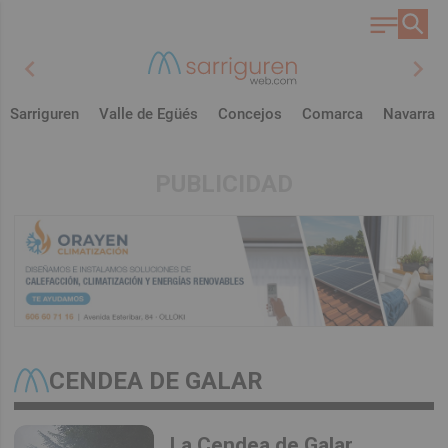
chevron_left
chevron_right
Sarriguren
Valle de Egüés
Concejos
Comarca
Navarra
PUBLICIDAD
CENDEA DE GALAR
La Cendea de Galar