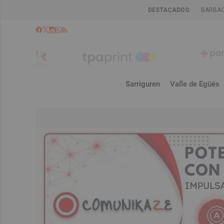
DESTACADOS:
BARBA
chevron_left
Sarriguren
Valle de Egüés