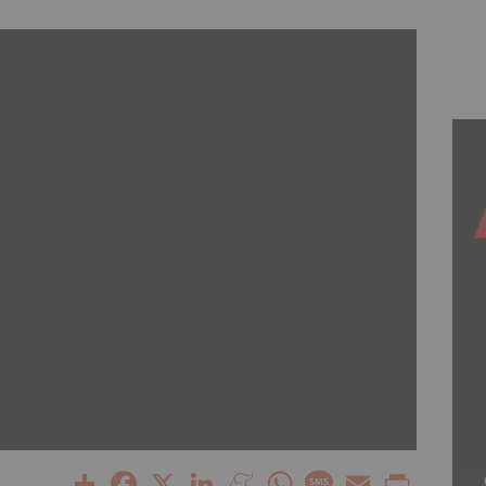
Share
Facebook
X
LinkedIn
Meneame
WhatsApp
Message
Email
Print