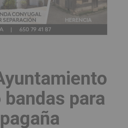
 Ayuntamiento
o bandas para
ripagaña