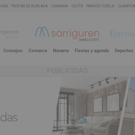
COAS
FIESTAS DE BURLADA
OSASUNA
CEUTA
FANGOS TUDELA
CLASIFIC
Concejos
Comarca
Navarra
Fiestas y agenda
Deportes
PUBLICIDAD