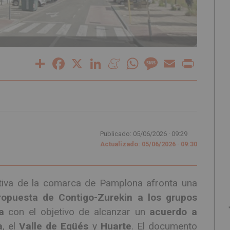
Share
Facebook
X
LinkedIn
Meneame
WhatsApp
Message
Email
Print
Publicado: 05/06/2026 ·
09:29
Actualizado: 05/06/2026 · 09:30
ativa de la comarca de Pamplona afronta una
ropuesta de Contigo-Zurekin a los grupos
a
con el objetivo de alcanzar un
acuerdo a
a
, el
Valle de Egüés
y
Huarte
. El documento