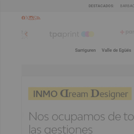
DESTACADOS:
BARBA
chevron_left
Sarriguren
Valle de Egüés