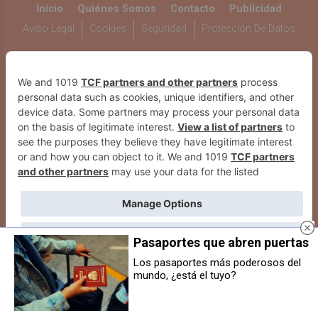
Inicio
Quiénes Somos
Contacto
Publicidad
Aviso Legal
Cookies
Seguridad
Protección De Datos
WEBS DEL GRUPO COMUNIKAZE
Pasaportes que abren puertas
Los pasaportes más poderosos del
mundo, ¿está el tuyo?
El Pleno de Berriozar delega en el
Polémica en el pleno de Berriozar
equipo de Gobierno la
tras calificar un edil al patrón San
adjudicación de la reurbanización
Esteban de "muñeco de cerámica"
de la Avenida Gipuzkoa