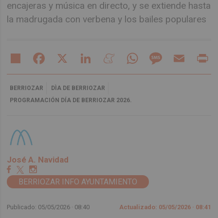
encajeras y música en directo, y se extiende hasta
la madrugada con verbena y los bailes populares
Share
Facebook
X
LinkedIn
Meneame
WhatsApp
Message
Email
Pr
BERRIOZAR
DÌA DE BERRIOZAR
PROGRAMACIÓN DÍA DE BERRIOZAR 2026.
José A. Navidad
BERRIOZAR INFO AYUNTAMIENTO
Publicado: 05/05/2026 ·
08:40
Actualizado: 05/05/2026 · 08:41