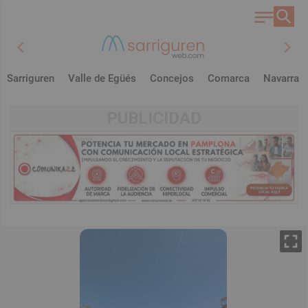
chevron_left
chevron_right
Sarriguren
Valle de Egüés
Concejos
Comarca
Navarra
PUBLICIDAD