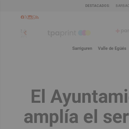
DESTACADOS:
BARBA
chevron_left
Sarriguren
Valle de Egüés
El Ayuntami
amplía el ser