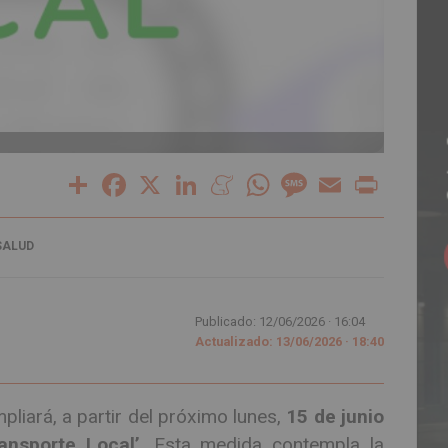
Share
Facebook
X
LinkedIn
Meneame
WhatsApp
Message
Email
Print
SALUD
Publicado: 12/06/2026 ·
16:04
Actualizado: 13/06/2026 · 18:40
pliará, a partir del próximo lunes,
15 de junio
ransporte Local’
. Esta medida contempla la