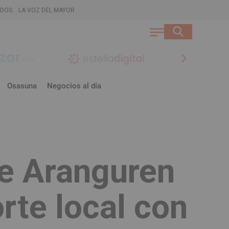
ADOS
LA VOZ DEL MAYOR
chevron_right
Osasuna
Negocios al día
de Aranguren
orte local con